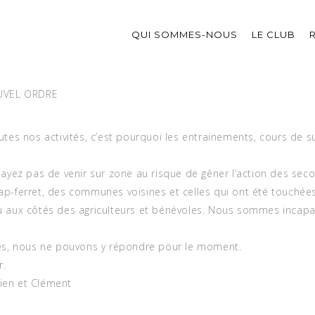
QUI SOMMES-NOUS
LE CLUB
UVEL ORDRE
utes nos activités, c’est pourquoi les entrainements, cours de s
sayez pas de venir sur zone au risque de gêner l’action des seco
ap-ferret, des communes voisines et celles qui ont été touchée
eu aux côtés des agriculteurs et bénévoles. Nous sommes inca
ues, nous ne pouvons y répondre pour le moment.
r.
lien et Clément