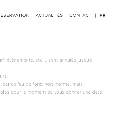
RÉSERVATION
ACTUALITÉS
CONTACT
FR
urf, évènements, etc … sont annulés jusqu’à
urs.
s par ce feu de forêt hors norme, mais
pables pour le moment de vous donner une date