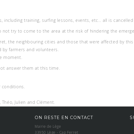
, including training, surfing lessons, events, etc… all is cancelled 
not try to come to the area at the risk of hindering the emerge
ret, the neighbouring cities and those that were affected by this 
ed by farmers and volunteers.
the moment.
not answer them at this time.
 conditions.
x, Théo, Julien and Clément.
ON RESTE EN CONTACT
S
Mairie de Lège
33950 Lège - Cap Ferret