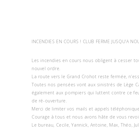
INCENDIES EN COURS ! CLUB FERME JUSQU’A NO
Les incendies en cours nous obligent à cesser to
nouvel ordre.
La route vers le Grand Crohot reste fermée, n’es
Toutes nos pensées vont aux sinistrés de Lège C
également aux pompiers qui luttent contre ce f
de ré-ouverture.
Merci de limiter vos mails et appels téléphoniq
Courage à tous et nous avons hâte de vous revoi
Le bureau, Cecile, Yannick, Antoine, Max, Théo, Ju