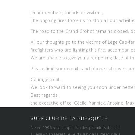
Dear members, friends or visitors,
The ongoing fires force us to stop all our activities
The road to the Grand Crohot remains closed, do 
All our thoughts go to the victims of Lège Cap-fer
firefighters who are fighting this fire, accompani
We are unable to give you a reopening date at 
Please limit your emails and phone calls, we can
Courage to all.
We look forward to seeing you soon under better
Best regards,
the executive office, Cécile, Yannick, Antoine, Ma
SURF CLUB DE LA PRESQU'ÎLE
Né en 1996 sous l’impulsion des pionniers du surf
à Lège - Cap Ferret, le Surf Club de la Presqu’île a