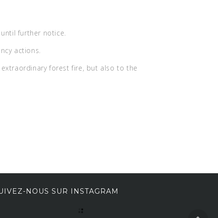
until further notice.
ncy actions.
extraordinary forest fire, but also to the
UIVEZ-NOUS SUR INSTAGRAM