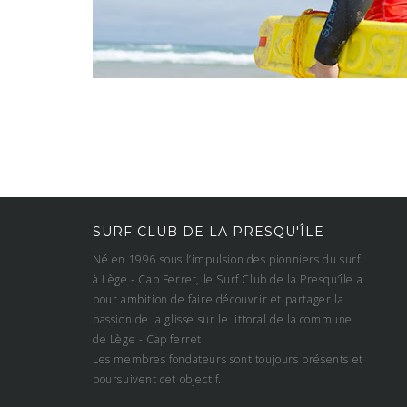
SURF CLUB DE LA PRESQU'ÎLE
Né en 1996 sous l’impulsion des pionniers du surf
à Lège - Cap Ferret, le Surf Club de la Presqu’île a
pour ambition de faire découvrir et partager la
passion de la glisse sur le littoral de la commune
de Lège - Cap ferret.
Les membres fondateurs sont toujours présents et
poursuivent cet objectif.