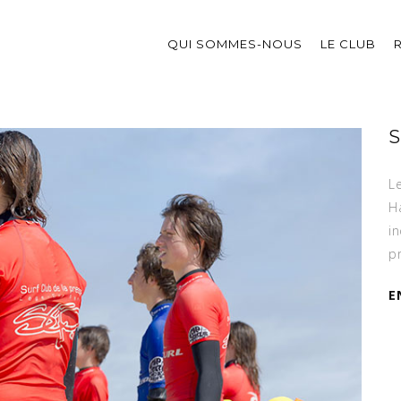
QUI SOMMES-NOUS
LE CLUB
S
Le
H
i
pr
E