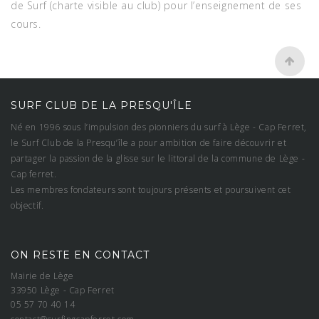
de Surf (charte visible au club) pour l’enseignement de ses
cours.
SURF CLUB DE LA PRESQU'ÎLE
Né en 1996 sous l’impulsion des pionniers du surf à Lège - Cap Ferret,
le Surf Club de la Presqu’île a pour ambition de faire découvrir et
partager la passion de la glisse sur le littoral de la commune de Lège -
Cap ferret.
Les membres fondateurs sont toujours présents et poursuivent cet
objectif.
ON RESTE EN CONTACT
Mairie de Lège
33950 Lège - Cap Ferret
05 57 70 40 14