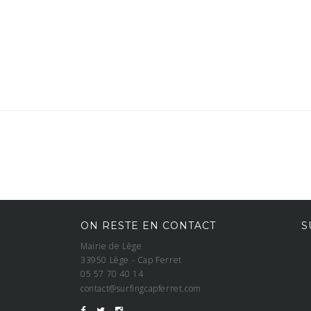
ON RESTE EN CONTACT
S
Mairie de Lège
33950 Lège - Cap Ferret
05 57 70 40 14
contact@surfingcapferret.com