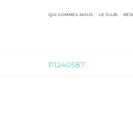
QUI SOMMES-NOUS
LE CLUB
RÉS
P1240587