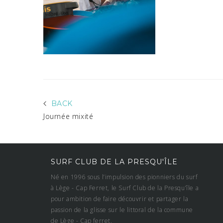
BACK
Journée mixité
SURF CLUB DE LA PRESQU'ÎLE
Né en 1996 sous l’impulsion des pionniers du surf
à Lège - Cap Ferret, le Surf Club de la Presqu’île a
pour ambition de faire découvrir et partager la
passion de la glisse sur le littoral de la commune
de Lège - Cap ferret.