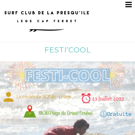
FESTI’COOL